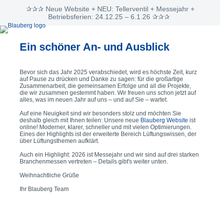
✰✰✰ Neue Website + NEU: Tellerventil + Messejahr +
Betriebsferien: 24.12.25 – 6.1.26 ✰✰✰
Ein schöner An- und Ausblick
Bevor sich das Jahr 2025 verabschiedet, wird es höchste Zeit, kurz
auf Pause zu drücken und Danke zu sagen: für die großartige
Zusammenarbeit, die gemeinsamen Erfolge und all die Projekte,
die wir zusammen gestemmt haben. Wir freuen uns schon jetzt auf
alles, was im neuen Jahr auf uns – und auf Sie – wartet.
Auf eine Neuigkeit sind wir besonders stolz und möchten Sie
deshalb gleich mit Ihnen teilen: Unsere neue
Blauberg Website
ist
online! Moderner, klarer, schneller und mit vielen Optimierungen.
Eines der Highlights ist der erweiterte Bereich Lüftungswissen, der
über Lüftungsthemen aufklärt.
Auch ein Highlight: 2026 ist Messejahr und wir sind auf drei starken
Branchenmessen vertreten – Details gibt's weiter unten.
Weihnachtliche Grüße
Ihr Blauberg Team